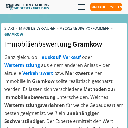
IMMOBILIE BEWERTEN
START
>
IMMOBILIE VERKAUFEN
>
MECKLENBURG-VORPOMMERN
>
GRAMKOW
Immobilienbewertung
Gramkow
Ganz gleich, ob
Hauskauf
,
Verkauf
oder
Wertermittlung
aus einem anderen Anlass – der
aktuelle
Verkehrswert
bzw.
Marktwert
einer
Immobilie in
Gramkow
sollte realistisch geschätzt
werden. Es lassen sich verschiedene
Methoden zur
Immobilienbewertung
unterscheiden. Welches
Wertermittlungsverfahren
für welche Gebäudeart am
besten geeignet ist, weiß ein
unabhängiger
Sachverständiger
. Der Experte ermittelt den Wert