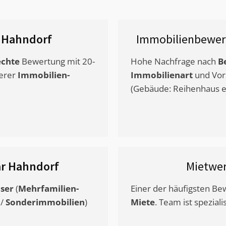
 Hahndorf
Immobilienbewer
chte
Bewertung mit 20-
Hohe Nachfrage nach
B
erer
Immobilien-
Immobilienart
und Vor
(Gebäude: Reihenhaus et
ar Hahndorf
Mietwe
ser
(
Mehrfamilien-
Einer der häufigsten B
/
Sonderimmobilien
)
Miete
. Team ist speziali