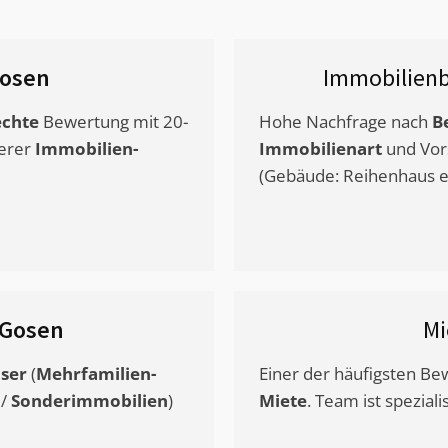
osen
Immobilien
chte
Bewertung mit 20-
Hohe Nachfrage nach
B
erer
Immobilien-
Immobilienart
und Vor
(Gebäude: Reihenhaus et
Gosen
Mi
ser
(
Mehrfamilien-
Einer der häufigsten B
/
Sonderimmobilien
)
Miete
. Team ist speziali