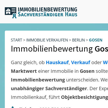
START
>
IMMOBILIE VERKAUFEN
>
BERLIN
>
GOSEN
Immobilienbewertung
Go
Ganz gleich, ob
Hauskauf
,
Verkauf
oder
W
Marktwert
einer Immobilie in
Gosen
sollt
Immobilienbewertung
unterscheiden. We
unabhängiger Sachverständiger
. Der Exp
Immobilienkauf, führt
Objektbesichtigun