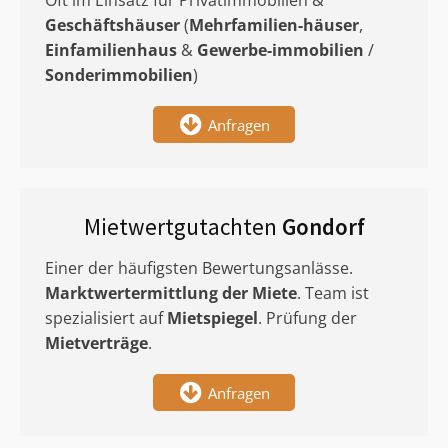
Oft im Einsatz für Privatimmobilien &
Geschäftshäuser
(
Mehrfamilien-häuser
,
Einfamilienhaus
&
Gewerbe-immobilien
/
Sonderimmobilien
)
Anfragen
Mietwertgutachten
Gondorf
Einer der häufigsten Bewertungsanlässe.
Marktwertermittlung
der Miete
. Team ist
spezialisiert auf
Mietspiegel
. Prüfung der
Mietverträge
.
Anfragen