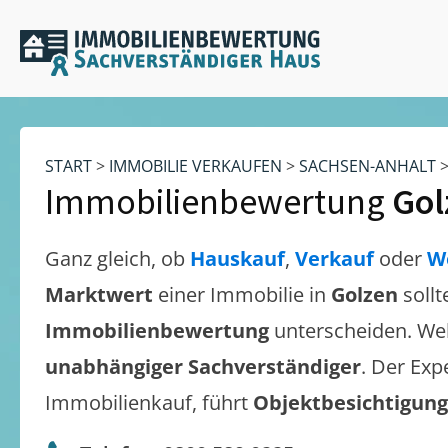
START
>
IMMOBILIE VERKAUFEN
>
SACHSEN-ANHALT
Immobilienbewertung
Gol
Ganz gleich, ob
Hauskauf
,
Verkauf
oder
W
Marktwert
einer Immobilie in
Golzen
soll
Immobilienbewertung
unterscheiden. We
unabhängiger Sachverständiger
. Der Exp
Immobilienkauf, führt
Objektbesichtigun