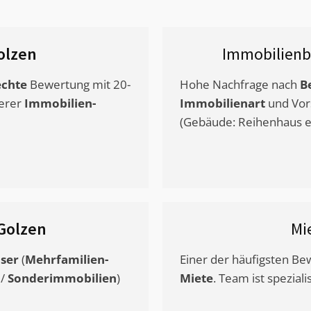
olzen
Immobilienb
chte
Bewertung mit 20-
Hohe Nachfrage nach
B
erer
Immobilien-
Immobilienart
und Vor
(Gebäude: Reihenhaus et
Golzen
Mi
ser
(
Mehrfamilien-
Einer der häufigsten B
/
Sonderimmobilien
)
Miete
. Team ist speziali