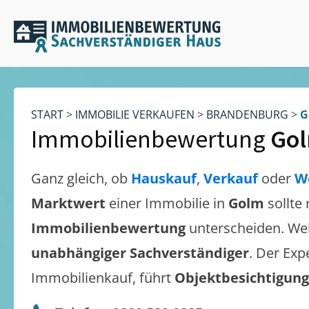
START
>
IMMOBILIE VERKAUFEN
>
BRANDENBURG
>
G
Immobilienbewertung
Go
Ganz gleich, ob
Hauskauf
,
Verkauf
oder
W
Marktwert
einer Immobilie in
Golm
sollte
Immobilienbewertung
unterscheiden. We
unabhängiger Sachverständiger
. Der Exp
Immobilienkauf, führt
Objektbesichtigun