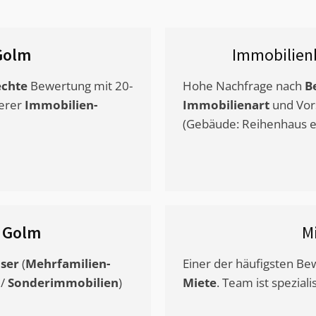
Golm
Immobilien
chte
Bewertung mit 20-
Hohe Nachfrage nach
B
erer
Immobilien-
Immobilienart
und Vor
(Gebäude: Reihenhaus et
s
Golm
M
ser
(
Mehrfamilien-
Einer der häufigsten B
/
Sonderimmobilien
)
Miete
. Team ist speziali