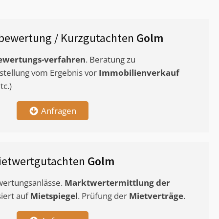
bewertung / Kurzgutachten
Golm
ewertungs-verfahren
. Beratung zu
stellung vom Ergebnis vor
Immobilienverkauf
c.)
Anfragen
ietwertgutachten
Golm
ewertungsanlässe.
Marktwertermittlung
der
siert auf
Mietspiegel
. Prüfung der
Mietverträge
.