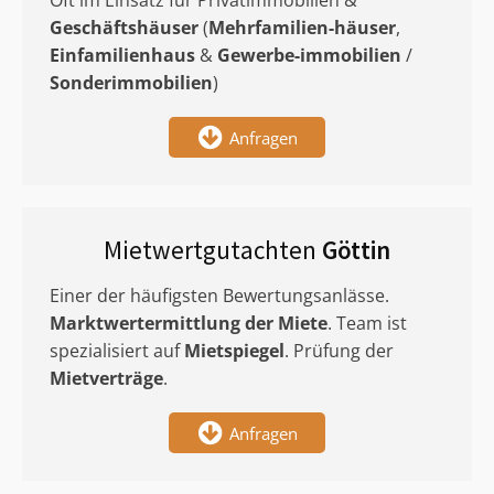
Oft im Einsatz für Privatimmobilien &
Geschäftshäuser
(
Mehrfamilien-häuser
,
Einfamilienhaus
&
Gewerbe-immobilien
/
Sonderimmobilien
)
Anfragen
Mietwertgutachten
Göttin
Einer der häufigsten Bewertungsanlässe.
Marktwertermittlung
der Miete
. Team ist
spezialisiert auf
Mietspiegel
. Prüfung der
Mietverträge
.
Anfragen