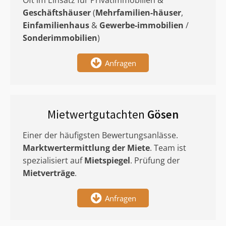
Oft im Einsatz für Privatimmobilien &
Geschäftshäuser
(
Mehrfamilien-häuser
,
Einfamilienhaus
&
Gewerbe-immobilien
/
Sonderimmobilien
)
Anfragen
Mietwertgutachten
Gösen
Einer der häufigsten Bewertungsanlässe.
Marktwertermittlung
der Miete
. Team ist
spezialisiert auf
Mietspiegel
. Prüfung der
Mietverträge
.
Anfragen