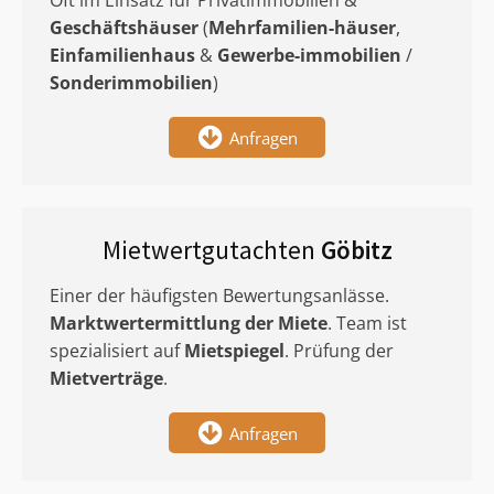
Oft im Einsatz für Privatimmobilien &
Geschäftshäuser
(
Mehrfamilien-häuser
,
Einfamilienhaus
&
Gewerbe-immobilien
/
Sonderimmobilien
)
Anfragen
Mietwertgutachten
Göbitz
Einer der häufigsten Bewertungsanlässe.
Marktwertermittlung
der Miete
. Team ist
spezialisiert auf
Mietspiegel
. Prüfung der
Mietverträge
.
Anfragen