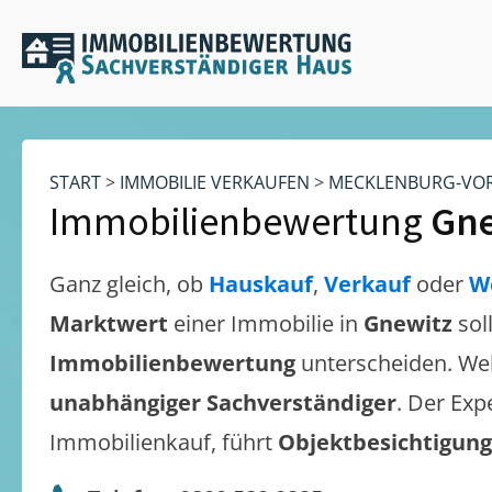
START
>
IMMOBILIE VERKAUFEN
>
MECKLENBURG-VO
Immobilienbewertung
Gne
Ganz gleich, ob
Hauskauf
,
Verkauf
oder
W
Marktwert
einer Immobilie in
Gnewitz
sol
Immobilienbewertung
unterscheiden. We
unabhängiger Sachverständiger
. Der Exp
Immobilienkauf, führt
Objektbesichtigun