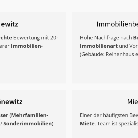
ewitz
Immobilienb
chte
Bewertung mit 20-
Hohe Nachfrage nach
B
erer
Immobilien-
Immobilienart
und Vor
(Gebäude: Reihenhaus et
Gnewitz
Mi
ser
(
Mehrfamilien-
Einer der häufigsten B
/
Sonderimmobilien
)
Miete
. Team ist speziali