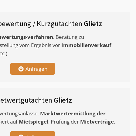
bewertung / Kurzgutachten
Glietz
ewertungs-verfahren
. Beratung zu
stellung vom Ergebnis vor
Immobilienverkauf
c.)
Anfragen
ietwertgutachten
Glietz
ewertungsanlässe.
Marktwertermittlung
der
siert auf
Mietspiegel
. Prüfung der
Mietverträge
.