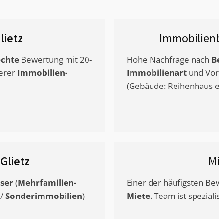
lietz
Immobilien
chte
Bewertung mit 20-
Hohe Nachfrage nach
B
erer
Immobilien-
Immobilienart
und Vor
(Gebäude: Reihenhaus et
s
Glietz
M
ser
(
Mehrfamilien-
Einer der häufigsten B
/
Sonderimmobilien
)
Miete
. Team ist speziali