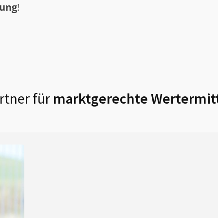
tung
!
rtner für
marktgerechte Wertermitt