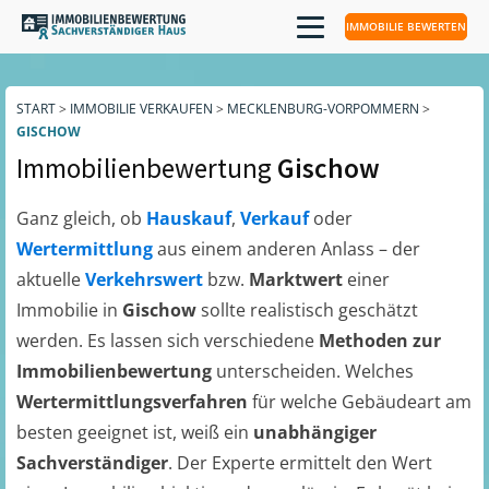
IMMOBILIE BEWERTEN
START
>
IMMOBILIE VERKAUFEN
>
MECKLENBURG-VORPOMMERN
>
GISCHOW
Immobilienbewertung
Gischow
Ganz gleich, ob
Hauskauf
,
Verkauf
oder
Wertermittlung
aus einem anderen Anlass – der
aktuelle
Verkehrswert
bzw.
Marktwert
einer
Immobilie in
Gischow
sollte realistisch geschätzt
werden. Es lassen sich verschiedene
Methoden zur
Immobilienbewertung
unterscheiden. Welches
Wertermittlungsverfahren
für welche Gebäudeart am
besten geeignet ist, weiß ein
unabhängiger
Sachverständiger
. Der Experte ermittelt den Wert