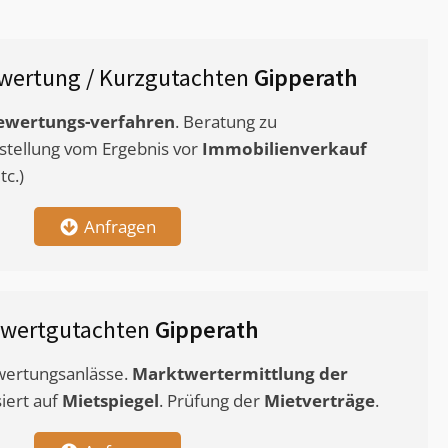
wertung / Kurzgutachten
Gipperath
ewertungs-verfahren
. Beratung zu
stellung vom Ergebnis vor
Immobilienverkauf
c.)
Anfragen
twertgutachten
Gipperath
ewertungsanlässe.
Marktwertermittlung
der
siert auf
Mietspiegel
. Prüfung der
Mietverträge
.