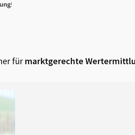
tung
!
er für
marktgerechte Wertermittl