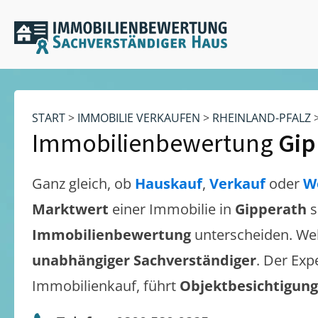
START
>
IMMOBILIE VERKAUFEN
>
RHEINLAND-PFALZ
Immobilienbewertung
Gip
Ganz gleich, ob
Hauskauf
,
Verkauf
oder
W
Marktwert
einer Immobilie in
Gipperath
s
Immobilienbewertung
unterscheiden. We
unabhängiger Sachverständiger
. Der Exp
Immobilienkauf, führt
Objektbesichtigun