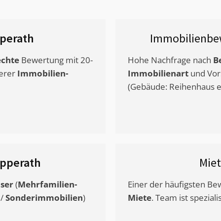
perath
Immobilienbe
chte
Bewertung mit 20-
Hohe Nachfrage nach
B
erer
Immobilien-
Immobilienart
und Vor
(Gebäude: Reihenhaus et
ipperath
Mie
ser
(
Mehrfamilien-
Einer der häufigsten B
/
Sonderimmobilien
)
Miete
. Team ist speziali