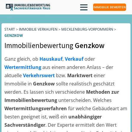
IMMOBILIE BEWERTEN
START
>
IMMOBILIE VERKAUFEN
>
MECKLENBURG-VORPOMMERN
>
GENZKOW
Immobilienbewertung
Genzkow
Ganz gleich, ob
Hauskauf
,
Verkauf
oder
Wertermittlung
aus einem anderen Anlass – der
aktuelle
Verkehrswert
bzw.
Marktwert
einer
Immobilie in
Genzkow
sollte realistisch geschätzt
werden. Es lassen sich verschiedene
Methoden zur
Immobilienbewertung
unterscheiden. Welches
Wertermittlungsverfahren
für welche Gebäudeart am
besten geeignet ist, weiß ein
unabhängiger
Sachverständiger
. Der Experte ermittelt den Wert