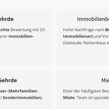
ehrde
Immobilienb
chte
Bewertung mit 20-
Hohe Nachfrage nach
B
erer
Immobilien-
Immobilienart
und Vor
(Gebäude: Reihenhaus et
Gehrde
Mi
ser
(
Mehrfamilien-
Einer der häufigsten B
/
Sonderimmobilien
)
Miete
. Team ist speziali