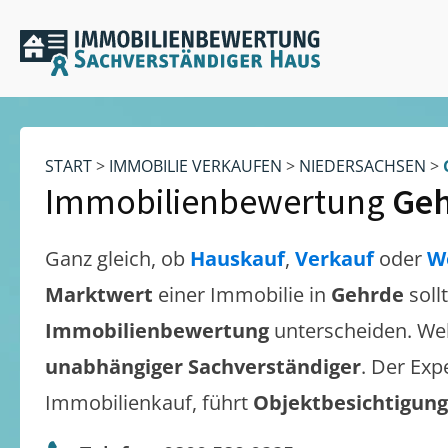
START
>
IMMOBILIE VERKAUFEN
>
NIEDERSACHSEN
>
Immobilienbewertung
Ge
Ganz gleich, ob
Hauskauf
,
Verkauf
oder
W
Marktwert
einer Immobilie in
Gehrde
soll
Immobilienbewertung
unterscheiden. We
unabhängiger Sachverständiger
. Der Exp
Immobilienkauf, führt
Objektbesichtigun