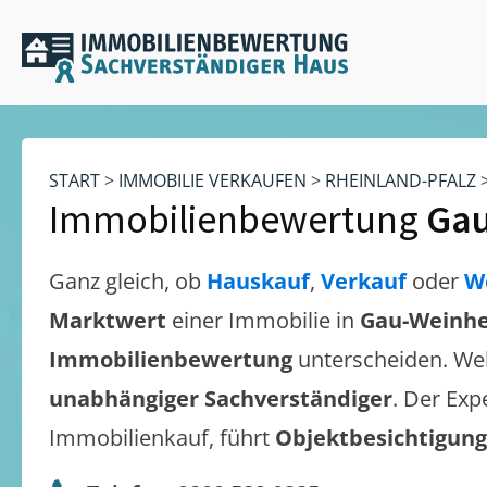
START
>
IMMOBILIE VERKAUFEN
>
RHEINLAND-PFALZ
Immobilienbewertung
Ga
Ganz gleich, ob
Hauskauf
,
Verkauf
oder
W
Marktwert
einer Immobilie in
Gau-Weinh
Immobilienbewertung
unterscheiden. We
unabhängiger Sachverständiger
. Der Exp
Immobilienkauf, führt
Objektbesichtigun