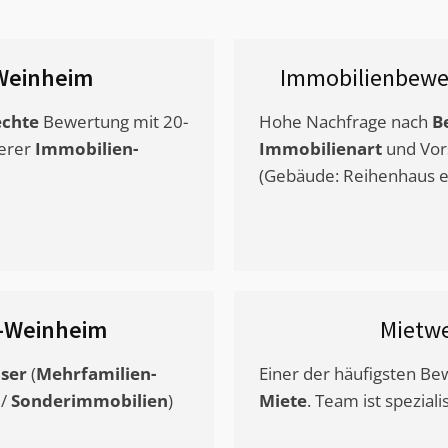
Weinheim
Immobilienbewe
chte
Bewertung mit 20-
Hohe Nachfrage nach
B
erer
Immobilien-
Immobilienart
und Vor
(Gebäude: Reihenhaus et
-Weinheim
Mietw
ser
(
Mehrfamilien-
Einer der häufigsten B
/
Sonderimmobilien
)
Miete
. Team ist speziali