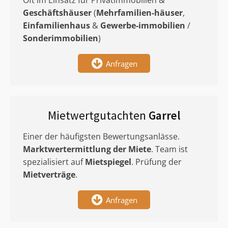
Oft im Einsatz für Privatimmobilien &
Geschäftshäuser
(
Mehrfamilien-häuser
,
Einfamilienhaus
&
Gewerbe-immobilien
/
Sonderimmobilien
)
Anfragen
Mietwertgutachten
Garrel
Einer der häufigsten Bewertungsanlässe.
Marktwertermittlung
der Miete
. Team ist
spezialisiert auf
Mietspiegel
. Prüfung der
Mietverträge
.
Anfragen