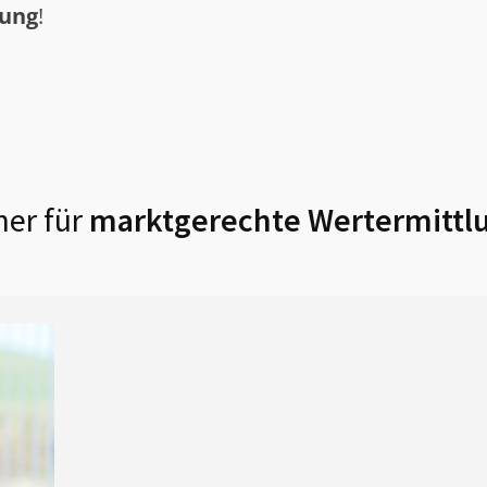
tung
!
ner für
marktgerechte Wertermittl