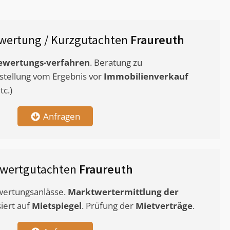
wertung / Kurzgutachten
Fraureuth
ewertungs-verfahren
. Beratung zu
stellung vom Ergebnis vor
Immobilienverkauf
c.)
Anfragen
twertgutachten
Fraureuth
ewertungsanlässe.
Marktwertermittlung
der
siert auf
Mietspiegel
. Prüfung der
Mietverträge
.