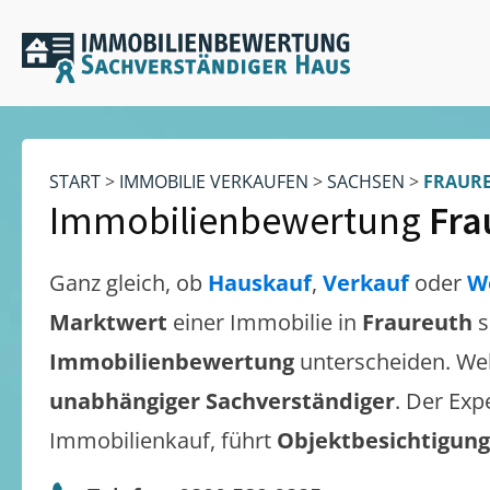
START
>
IMMOBILIE VERKAUFEN
>
SACHSEN
>
FRAUR
Immobilienbewertung
Fra
Ganz gleich, ob
Hauskauf
,
Verkauf
oder
W
Marktwert
einer Immobilie in
Fraureuth
s
Immobilienbewertung
unterscheiden. We
unabhängiger Sachverständiger
. Der Exp
Immobilienkauf, führt
Objektbesichtigun