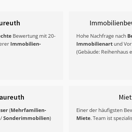
ureuth
Immobilienbe
chte
Bewertung mit 20-
Hohe Nachfrage nach
B
erer
Immobilien-
Immobilienart
und Vor
(Gebäude: Reihenhaus et
raureuth
Mie
ser
(
Mehrfamilien-
Einer der häufigsten B
/
Sonderimmobilien
)
Miete
. Team ist speziali