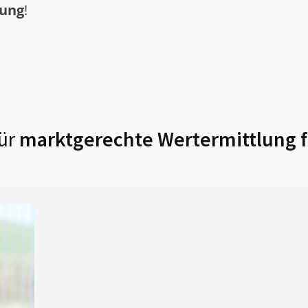
tung
!
ür
marktgerechte Wertermittlung 