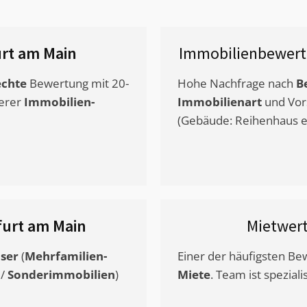
rt am Main
Immobilienbewert
chte
Bewertung mit 20-
Hohe Nachfrage nach
B
erer
Immobilien-
Immobilienart
und Vor
(Gebäude: Reihenhaus et
furt am Main
Mietwer
ser
(
Mehrfamilien-
Einer der häufigsten B
/
Sonderimmobilien
)
Miete
. Team ist speziali