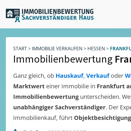
START
>
IMMOBILIE VERKAUFEN
>
HESSEN
>
FRANKFU
Immobilienbewertung
Fra
Ganz gleich, ob
Hauskauf
,
Verkauf
oder
W
Marktwert
einer Immobilie in
Frankfurt 
Immobilienbewertung
unterscheiden. We
unabhängiger Sachverständiger
. Der Exp
Immobilienkauf, führt
Objektbesichtigun