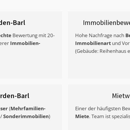
den-Barl
Immobilienbewe
chte
Bewertung mit 20-
Hohe Nachfrage nach
B
erer
Immobilien-
Immobilienart
und Vor
(Gebäude: Reihenhaus et
rden-Barl
Mietw
ser
(
Mehrfamilien-
Einer der häufigsten B
/
Sonderimmobilien
)
Miete
. Team ist speziali