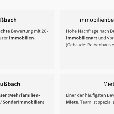
ußbach
Immobilienbe
chte
Bewertung mit 20-
Hohe Nachfrage nach
B
erer
Immobilien-
Immobilienart
und Vor
(Gebäude: Reihenhaus et
lußbach
Mie
ser
(
Mehrfamilien-
Einer der häufigsten B
/
Sonderimmobilien
)
Miete
. Team ist speziali