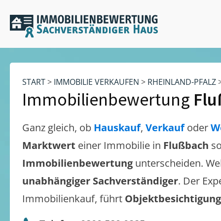
START
>
IMMOBILIE VERKAUFEN
>
RHEINLAND-PFALZ
Immobilienbewertung
Flu
Ganz gleich, ob
Hauskauf
,
Verkauf
oder
W
Marktwert
einer Immobilie in
Flußbach
so
Immobilienbewertung
unterscheiden. We
unabhängiger Sachverständiger
. Der Exp
Immobilienkauf, führt
Objektbesichtigun