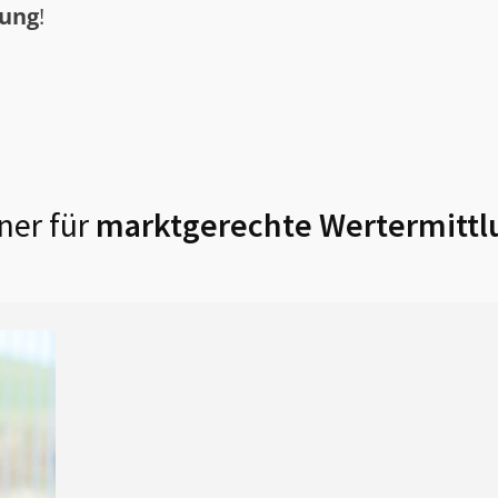
tung
!
ner für
marktgerechte Wertermittl