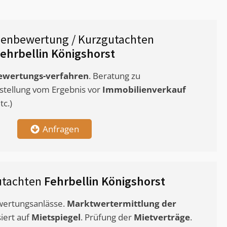
ienbewertung / Kurzgutachten
ehrbellin Königshorst
ewertungs-verfahren
. Beratung zu
stellung vom Ergebnis vor
Immobilienverkauf
c.)
Anfragen
utachten
Fehrbellin Königshorst
ewertungsanlässe.
Marktwertermittlung
der
siert auf
Mietspiegel
. Prüfung der
Mietverträge
.