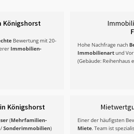
n Königshorst
Immobil
F
chte
Bewertung mit 20-
Hohe Nachfrage nach
B
erer
Immobilien-
Immobilienart
und Vor
(Gebäude: Reihenhaus et
in Königshorst
Mietwertg
ser
(
Mehrfamilien-
Einer der häufigsten B
/
Sonderimmobilien
)
Miete
. Team ist speziali