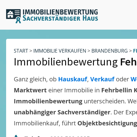
START
>
IMMOBILIE VERKAUFEN
>
BRANDENBURG
>
F
Immobilienbewertung
Feh
Ganz gleich, ob
Hauskauf
,
Verkauf
oder
W
Marktwert
einer Immobilie in
Fehrbellin 
Immobilienbewertung
unterscheiden. We
unabhängiger Sachverständiger
. Der Exp
Immobilienkauf, führt
Objektbesichtigun