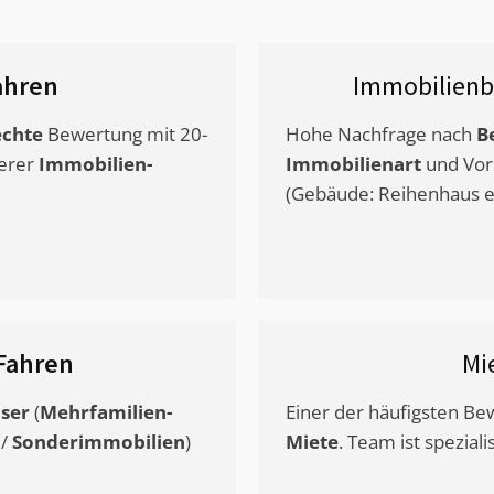
ahren
Immobilienb
chte
Bewertung mit 20-
Hohe Nachfrage nach
B
erer
Immobilien-
Immobilienart
und Vor
(Gebäude: Reihenhaus et
Fahren
Mi
ser
(
Mehrfamilien-
Einer der häufigsten B
/
Sonderimmobilien
)
Miete
. Team ist speziali