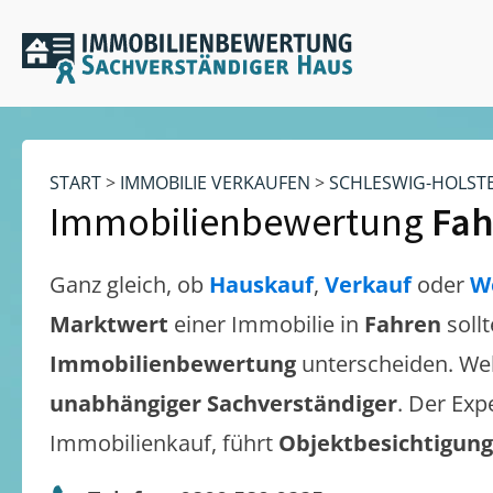
START
>
IMMOBILIE VERKAUFEN
>
SCHLESWIG-HOLST
Immobilienbewertung
Fah
Ganz gleich, ob
Hauskauf
,
Verkauf
oder
W
Marktwert
einer Immobilie in
Fahren
soll
Immobilienbewertung
unterscheiden. We
unabhängiger Sachverständiger
. Der Exp
Immobilienkauf, führt
Objektbesichtigun