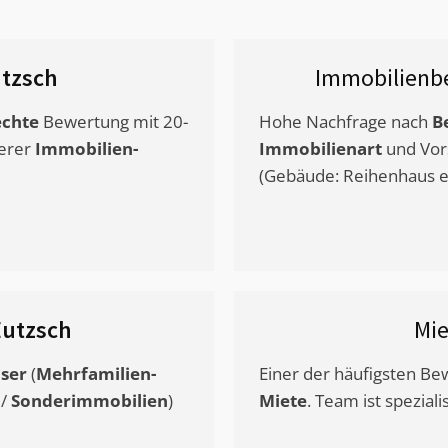
tzsch
Immobilienb
chte
Bewertung mit 20-
Hohe Nachfrage nach
B
erer
Immobilien-
Immobilienart
und Vor
(Gebäude: Reihenhaus et
Eutzsch
Mi
ser
(
Mehrfamilien-
Einer der häufigsten B
/
Sonderimmobilien
)
Miete
. Team ist speziali