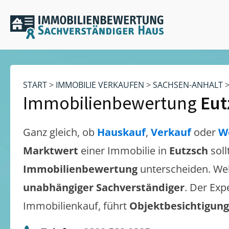
START
>
IMMOBILIE VERKAUFEN
>
SACHSEN-ANHALT
Immobilienbewertung
Eut
Ganz gleich, ob
Hauskauf
,
Verkauf
oder
W
Marktwert
einer Immobilie in
Eutzsch
sol
Immobilienbewertung
unterscheiden. We
unabhängiger Sachverständiger
. Der Exp
Immobilienkauf, führt
Objektbesichtigun