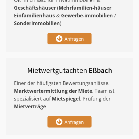
Oft im Einsatz für Privatimmobilien &
Geschäftshäuser
(
Mehrfamilien-häuser
,
Einfamilienhaus
&
Gewerbe-immobilien
/
Sonderimmobilien
)
Anfragen
Mietwertgutachten
Eßbach
Einer der häufigsten Bewertungsanlässe.
Marktwertermittlung
der Miete
. Team ist
spezialisiert auf
Mietspiegel
. Prüfung der
Mietverträge
.
Anfragen