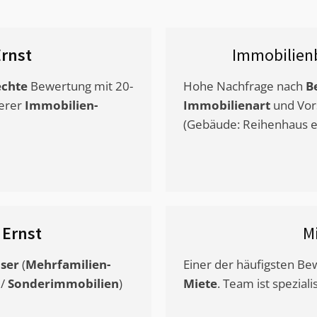
rnst
Immobilien
chte
Bewertung mit 20-
Hohe Nachfrage nach
B
erer
Immobilien-
Immobilienart
und Vor
(Gebäude: Reihenhaus et
s
Ernst
M
ser
(
Mehrfamilien-
Einer der häufigsten B
/
Sonderimmobilien
)
Miete
. Team ist speziali