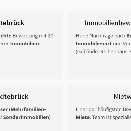
tebrück
Immobilienbew
chte
Bewertung mit 20-
Hohe Nachfrage nach
B
erer
Immobilien-
Immobilienart
und Vor
(Gebäude: Reihenhaus et
ndtebrück
Mietw
ser
(
Mehrfamilien-
Einer der häufigsten B
/
Sonderimmobilien
)
Miete
. Team ist speziali