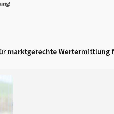
tung
!
ür
marktgerechte Wertermittlung 