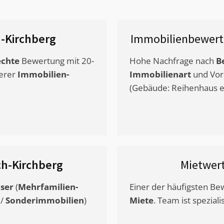
-Kirchberg
Immobilienbewert
chte
Bewertung mit 20-
Hohe Nachfrage nach
B
erer
Immobilien-
Immobilienart
und Vor
(Gebäude: Reihenhaus et
ch-Kirchberg
Mietwer
ser
(
Mehrfamilien-
Einer der häufigsten B
/
Sonderimmobilien
)
Miete
. Team ist speziali