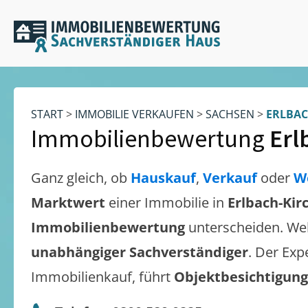
START
>
IMMOBILIE VERKAUFEN
>
SACHSEN
>
ERLBAC
Immobilienbewertung
Erl
Ganz gleich, ob
Hauskauf
,
Verkauf
oder
W
Marktwert
einer Immobilie in
Erlbach-Kir
Immobilienbewertung
unterscheiden. We
unabhängiger Sachverständiger
. Der Exp
Immobilienkauf, führt
Objektbesichtigun