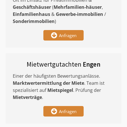
Oft im Einsatz für Privatimmobilien &
Geschäftshäuser
(
Mehrfamilien-häuser
,
Einfamilienhaus
&
Gewerbe-immobilien
/
Sonderimmobilien
)
Anfragen
Mietwertgutachten
Engen
Einer der häufigsten Bewertungsanlässe.
Marktwertermittlung
der Miete
. Team ist
spezialisiert auf
Mietspiegel
. Prüfung der
Mietverträge
.
Anfragen