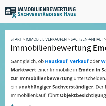
START
>
IMMOBILIE VERKAUFEN
>
SACHSEN-ANHALT
Immobilienbewertung
Emd
Ganz gleich, ob
Hauskauf
,
Verkauf
oder
W
Marktwert
einer Immobilie in
Emden in S
zur Immobilienbewertung
unterscheiden
ein
unabhängiger Sachverständiger
. Der
Immobilienkauf, führt
Objektbesichtigun