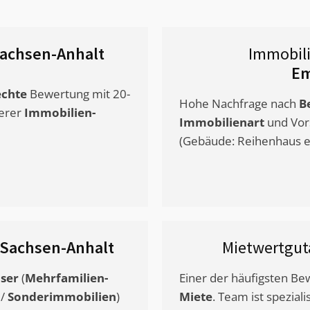
achsen-Anhalt
Immobil
Em
chte
Bewertung mit 20-
Hohe Nachfrage nach
B
erer
Immobilien-
Immobilienart
und Vor
(Gebäude: Reihenhaus et
 Sachsen-Anhalt
Mietwertgu
ser
(
Mehrfamilien-
Einer der häufigsten B
/
Sonderimmobilien
)
Miete
. Team ist speziali