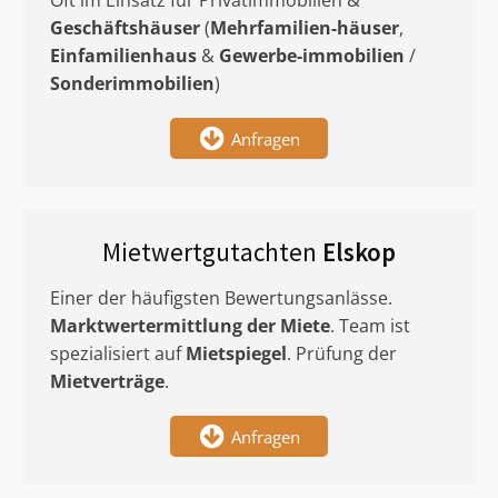
Oft im Einsatz für Privatimmobilien &
Geschäftshäuser
(
Mehrfamilien-häuser
,
Einfamilienhaus
&
Gewerbe-immobilien
/
Sonderimmobilien
)
Anfragen
Mietwertgutachten
Elskop
Einer der häufigsten Bewertungsanlässe.
Marktwertermittlung
der Miete
. Team ist
spezialisiert auf
Mietspiegel
. Prüfung der
Mietverträge
.
Anfragen