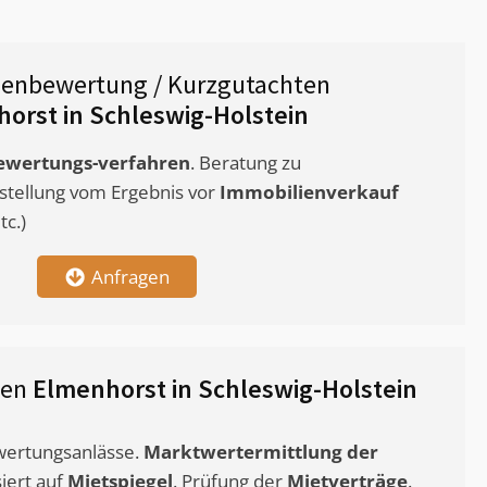
ienbewertung / Kurzgutachten
orst in Schleswig-Holstein
ewertungs-verfahren
. Beratung zu
stellung vom Ergebnis vor
Immobilienverkauf
c.)
Anfragen
ten
Elmenhorst in Schleswig-Holstein
ewertungsanlässe.
Marktwertermittlung
der
siert auf
Mietspiegel
. Prüfung der
Mietverträge
.