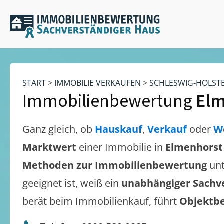
START
>
IMMOBILIE VERKAUFEN
>
SCHLESWIG-HOLST
Immobilienbewertung
Elm
Ganz gleich, ob
Hauskauf
,
Verkauf
oder
W
Marktwert
einer Immobilie in
Elmenhorst 
Methoden zur Immobilienbewertung
unt
geeignet ist, weiß ein
unabhängiger Sachv
berät beim Immobilienkauf, führt
Objektb