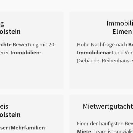
ng
Immobil
olstein
Elmenh
chte
Bewertung mit 20-
Hohe Nachfrage nach
B
erer
Immobilien-
Immobilienart
und Vor
(Gebäude: Reihenhaus et
eis
Mietwertgutach
olstein
Einer der häufigsten B
ser
(
Mehrfamilien-
Miete
. Team ist speziali