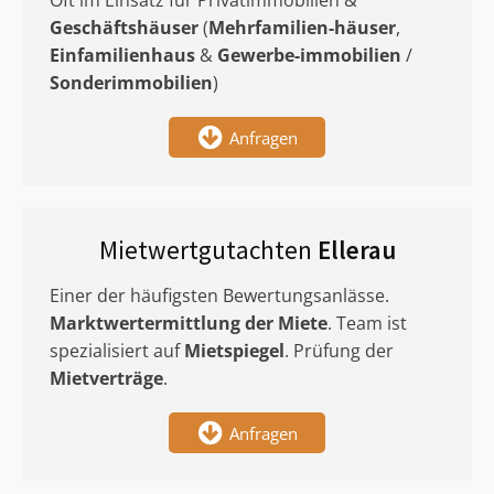
Oft im Einsatz für Privatimmobilien &
Geschäftshäuser
(
Mehrfamilien-häuser
,
Einfamilienhaus
&
Gewerbe-immobilien
/
Sonderimmobilien
)
Anfragen
Mietwertgutachten
Ellerau
Einer der häufigsten Bewertungsanlässe.
Marktwertermittlung
der Miete
. Team ist
spezialisiert auf
Mietspiegel
. Prüfung der
Mietverträge
.
Anfragen