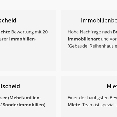
lscheid
Immobilienbe
chte
Bewertung mit 20-
Hohe Nachfrage nach
B
erer
Immobilien-
Immobilienart
und Vor
(Gebäude: Reihenhaus et
ilscheid
Mie
ser
(
Mehrfamilien-
Einer der häufigsten B
/
Sonderimmobilien
)
Miete
. Team ist speziali