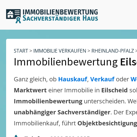
START
>
IMMOBILIE VERKAUFEN
>
RHEINLAND-PFALZ
Immobilienbewertung
Eil
Ganz gleich, ob
Hauskauf
,
Verkauf
oder
W
Marktwert
einer Immobilie in
Eilscheid
so
Immobilienbewertung
unterscheiden. We
unabhängiger Sachverständiger
. Der Exp
Immobilienkauf, führt
Objektbesichtigun