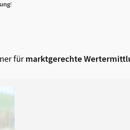
tung
!
ner für
marktgerechte Wertermittl