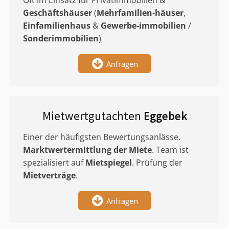
Oft im Einsatz für Privatimmobilien &
Geschäftshäuser
(
Mehrfamilien-häuser
,
Einfamilienhaus
&
Gewerbe-immobilien
/
Sonderimmobilien
)
Anfragen
Mietwertgutachten
Eggebek
Einer der häufigsten Bewertungsanlässe.
Marktwertermittlung
der Miete
. Team ist
spezialisiert auf
Mietspiegel
. Prüfung der
Mietverträge
.
Anfragen