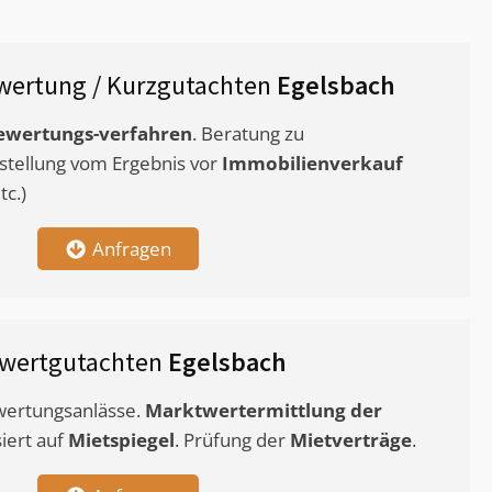
wertung / Kurzgutachten
Egelsbach
ewertungs-verfahren
. Beratung zu
stellung vom Ergebnis vor
Immobilienverkauf
c.)
Anfragen
twertgutachten
Egelsbach
ewertungsanlässe.
Marktwertermittlung
der
siert auf
Mietspiegel
. Prüfung der
Mietverträge
.