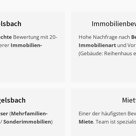
lsbach
Immobilienbe
chte
Bewertung mit 20-
Hohe Nachfrage nach
B
erer
Immobilien-
Immobilienart
und Vor
(Gebäude: Reihenhaus et
gelsbach
Mie
ser
(
Mehrfamilien-
Einer der häufigsten B
/
Sonderimmobilien
)
Miete
. Team ist speziali