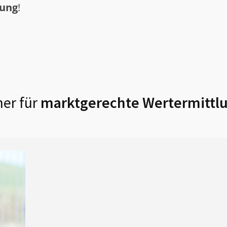
tung
!
er für
marktgerechte Wertermittlu