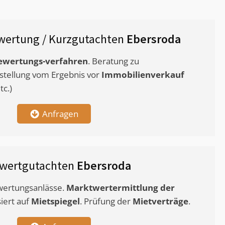
wertung / Kurzgutachten
Ebersroda
ewertungs-verfahren
. Beratung zu
stellung vom Ergebnis vor
Immobilienverkauf
c.)
Anfragen
twertgutachten
Ebersroda
ewertungsanlässe.
Marktwertermittlung
der
siert auf
Mietspiegel
. Prüfung der
Mietverträge
.