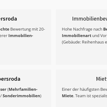
rsroda
Immobilienbe
chte
Bewertung mit 20-
Hohe Nachfrage nach
B
erer
Immobilien-
Immobilienart
und Vor
(Gebäude: Reihenhaus et
bersroda
Mie
ser
(
Mehrfamilien-
Einer der häufigsten B
/
Sonderimmobilien
)
Miete
. Team ist speziali