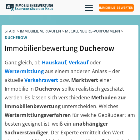
IMMOBILIE BEWERTEN
START
>
IMMOBILIE VERKAUFEN
>
MECKLENBURG-VORPOMMERN
>
DUCHEROW
Immobilienbewertung
Ducherow
Ganz gleich, ob
Hauskauf
,
Verkauf
oder
Wertermittlung
aus einem anderen Anlass – der
aktuelle
Verkehrswert
bzw.
Marktwert
einer
Immobilie in
Ducherow
sollte realistisch geschätzt
werden. Es lassen sich verschiedene
Methoden zur
Immobilienbewertung
unterscheiden. Welches
Wertermittlungsverfahren
für welche Gebäudeart am
besten geeignet ist, weiß ein
unabhängiger
Sachverständiger
. Der Experte ermittelt den Wert