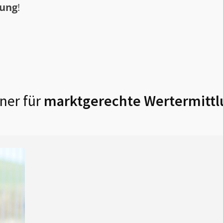
tung
!
ner für
marktgerechte Wertermittl