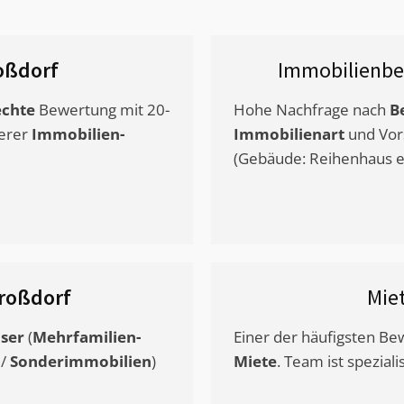
oßdorf
Immobilienbe
chte
Bewertung mit 20-
Hohe Nachfrage nach
B
erer
Immobilien-
Immobilienart
und Vor
(Gebäude: Reihenhaus et
roßdorf
Mie
ser
(
Mehrfamilien-
Einer der häufigsten B
/
Sonderimmobilien
)
Miete
. Team ist speziali