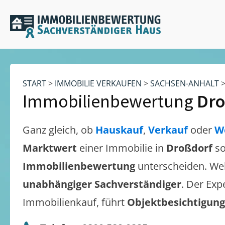
START
>
IMMOBILIE VERKAUFEN
>
SACHSEN-ANHALT
Immobilienbewertung
Dro
Ganz gleich, ob
Hauskauf
,
Verkauf
oder
W
Marktwert
einer Immobilie in
Droßdorf
so
Immobilienbewertung
unterscheiden. We
unabhängiger Sachverständiger
. Der Exp
Immobilienkauf, führt
Objektbesichtigun