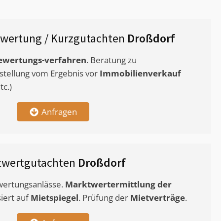
wertung / Kurzgutachten
Droßdorf
ewertungs-verfahren
. Beratung zu
stellung vom Ergebnis vor
Immobilienverkauf
c.)
Anfragen
twertgutachten
Droßdorf
ewertungsanlässe.
Marktwertermittlung
der
siert auf
Mietspiegel
. Prüfung der
Mietverträge
.