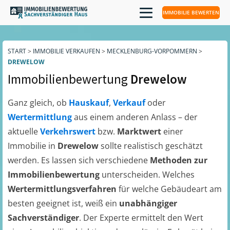
IMMOBILIE BEWERTEN
START
>
IMMOBILIE VERKAUFEN
>
MECKLENBURG-VORPOMMERN
>
DREWELOW
Immobilienbewertung
Drewelow
Ganz gleich, ob
Hauskauf
,
Verkauf
oder
Wertermittlung
aus einem anderen Anlass – der
aktuelle
Verkehrswert
bzw.
Marktwert
einer
Immobilie in
Drewelow
sollte realistisch geschätzt
werden. Es lassen sich verschiedene
Methoden zur
Immobilienbewertung
unterscheiden. Welches
Wertermittlungsverfahren
für welche Gebäudeart am
besten geeignet ist, weiß ein
unabhängiger
Sachverständiger
. Der Experte ermittelt den Wert