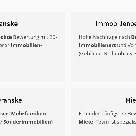
anske
Immobilienb
chte
Bewertung mit 20-
Hohe Nachfrage nach
B
erer
Immobilien-
Immobilienart
und Vor
(Gebäude: Reihenhaus et
Dranske
Mi
ser
(
Mehrfamilien-
Einer der häufigsten B
/
Sonderimmobilien
)
Miete
. Team ist speziali