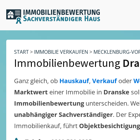
START
>
IMMOBILIE VERKAUFEN
>
MECKLENBURG-VO
Immobilienbewertung
Dra
Ganz gleich, ob
Hauskauf
,
Verkauf
oder
W
Marktwert
einer Immobilie in
Dranske
sol
Immobilienbewertung
unterscheiden. We
unabhängiger Sachverständiger
. Der Exp
Immobilienkauf, führt
Objektbesichtigun