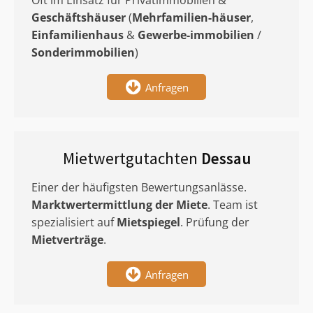
Oft im Einsatz für Privatimmobilien &
Geschäftshäuser
(
Mehrfamilien-häuser
,
Einfamilienhaus
&
Gewerbe-immobilien
/
Sonderimmobilien
)
Anfragen
Mietwertgutachten
Dessau
Einer der häufigsten Bewertungsanlässe.
Marktwertermittlung
der Miete
. Team ist
spezialisiert auf
Mietspiegel
. Prüfung der
Mietverträge
.
Anfragen