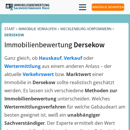
IMMOBILIE BEWERTEN
START
>
IMMOBILIE VERKAUFEN
>
MECKLENBURG-VORPOMMERN
>
DERSEKOW
Immobilienbewertung
Dersekow
Ganz gleich, ob
Hauskauf
,
Verkauf
oder
Wertermittlung
aus einem anderen Anlass – der
aktuelle
Verkehrswert
bzw.
Marktwert
einer
Immobilie in
Dersekow
sollte realistisch geschätzt
werden. Es lassen sich verschiedene
Methoden zur
Immobilienbewertung
unterscheiden. Welches
Wertermittlungsverfahren
für welche Gebäudeart am
besten geeignet ist, weiß ein
unabhängiger
Sachverständiger
. Der Experte ermittelt den Wert