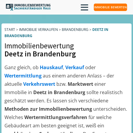
IMMOBILIE BEWERTEN
START
>
IMMOBILIE VERKAUFEN
>
BRANDENBURG
>
DEETZ IN
BRANDENBURG
Immobilienbewertung
Deetz in Brandenburg
Ganz gleich, ob
Hauskauf
,
Verkauf
oder
Wertermittlung
aus einem anderen Anlass – der
aktuelle
Verkehrswert
bzw.
Marktwert
einer
Immobilie in
Deetz in Brandenburg
sollte realistisch
geschätzt werden. Es lassen sich verschiedene
Methoden zur Immobilienbewertung
unterscheiden.
Welches
Wertermittlungsverfahren
für welche
Gebäudeart am besten geeignet ist, weiß ein