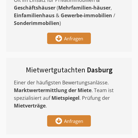
Oft im Einsatz für Privatimmobilien &
Geschäftshäuser
(
Mehrfamilien-häuser
,
Einfamilienhaus
&
Gewerbe-immobilien
/
Sonderimmobilien
)
Anfragen
Mietwertgutachten
Dasburg
Einer der häufigsten Bewertungsanlässe.
Marktwertermittlung
der Miete
. Team ist
spezialisiert auf
Mietspiegel
. Prüfung der
Mietverträge
.
Anfragen