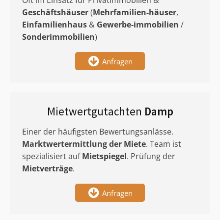
Oft im Einsatz für Privatimmobilien &
Geschäftshäuser
(
Mehrfamilien-häuser
,
Einfamilienhaus
&
Gewerbe-immobilien
/
Sonderimmobilien
)
Anfragen
Mietwertgutachten
Damp
Einer der häufigsten Bewertungsanlässe.
Marktwertermittlung
der Miete
. Team ist
spezialisiert auf
Mietspiegel
. Prüfung der
Mietverträge
.
Anfragen