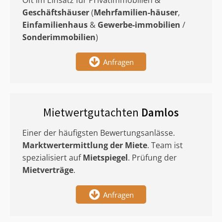
Oft im Einsatz für Privatimmobilien &
Geschäftshäuser
(
Mehrfamilien-häuser
,
Einfamilienhaus
&
Gewerbe-immobilien
/
Sonderimmobilien
)
Anfragen
Mietwertgutachten
Damlos
Einer der häufigsten Bewertungsanlässe.
Marktwertermittlung
der Miete
. Team ist
spezialisiert auf
Mietspiegel
. Prüfung der
Mietverträge
.
Anfragen