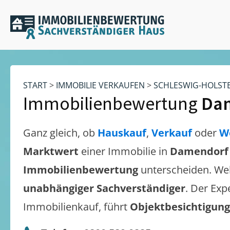
START
>
IMMOBILIE VERKAUFEN
>
SCHLESWIG-HOLST
Immobilienbewertung
Da
Ganz gleich, ob
Hauskauf
,
Verkauf
oder
W
Marktwert
einer Immobilie in
Damendorf
Immobilienbewertung
unterscheiden. We
unabhängiger Sachverständiger
. Der Exp
Immobilienkauf, führt
Objektbesichtigun