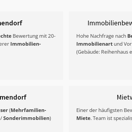
endorf
Immobilienbew
chte
Bewertung mit 20-
Hohe Nachfrage nach
B
erer
Immobilien-
Immobilienart
und Vor
(Gebäude: Reihenhaus et
mendorf
Miet
ser
(
Mehrfamilien-
Einer der häufigsten B
/
Sonderimmobilien
)
Miete
. Team ist speziali