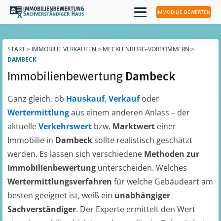
IMMOBILIE BEWERTEN
START
>
IMMOBILIE VERKAUFEN
>
MECKLENBURG-VORPOMMERN
>
DAMBECK
Immobilienbewertung
Dambeck
Ganz gleich, ob
Hauskauf
,
Verkauf
oder
Wertermittlung
aus einem anderen Anlass – der
aktuelle
Verkehrswert
bzw.
Marktwert
einer
Immobilie in
Dambeck
sollte realistisch geschätzt
werden. Es lassen sich verschiedene
Methoden zur
Immobilienbewertung
unterscheiden. Welches
Wertermittlungsverfahren
für welche Gebäudeart am
besten geeignet ist, weiß ein
unabhängiger
Sachverständiger
. Der Experte ermittelt den Wert