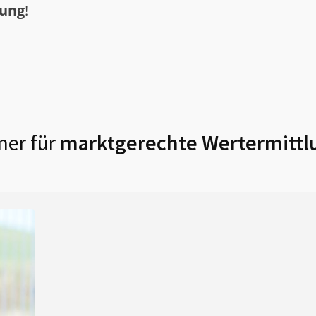
tung
!
ner für
marktgerechte Wertermittl