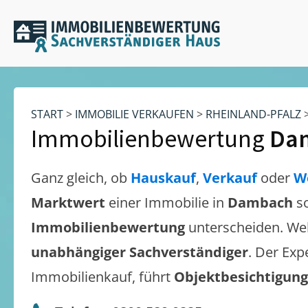
START
>
IMMOBILIE VERKAUFEN
>
RHEINLAND-PFALZ
Immobilienbewertung
Da
Ganz gleich, ob
Hauskauf
,
Verkauf
oder
W
Marktwert
einer Immobilie in
Dambach
s
Immobilienbewertung
unterscheiden. We
unabhängiger Sachverständiger
. Der Exp
Immobilienkauf, führt
Objektbesichtigun